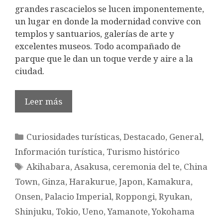
grandes rascacielos se lucen imponentemente,
un lugar en donde la modernidad convive con
templos y santuarios, galerías de arte y
excelentes museos. Todo acompañado de
parque que le dan un toque verde y aire a la
ciudad.
Leer más
Categorías
Curiosidades turísticas
,
Destacado
,
General
,
Información turística
,
Turismo histórico
Etiquetas
Akihabara
,
Asakusa
,
ceremonia del te
,
China
Town
,
Ginza
,
Harakurue
,
Japon
,
Kamakura
,
Onsen
,
Palacio Imperial
,
Roppongi
,
Ryukan
,
Shinjuku
,
Tokio
,
Ueno
,
Yamanote
,
Yokohama