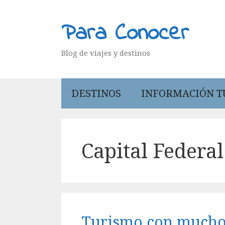
Saltar
al
Para Conocer
contenido
Blog de viajes y destinos
DESTINOS
INFORMACIÓN T
Capital Federal
Turismo con mucho