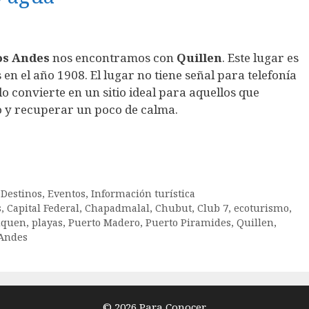
os Andes
nos encontramos con
Quillen
. Este lugar es
 en el año 1908. El lugar no tiene señal para telefonía
 lo convierte en un sitio ideal para aquellos que
 y recuperar un poco de calma.
,
Destinos
,
Eventos
,
Información turística
s
,
Capital Federal
,
Chapadmalal
,
Chubut
,
Club 7
,
ecoturismo
,
uquen
,
playas
,
Puerto Madero
,
Puerto Piramides
,
Quillen
,
 Andes
© 2026 Para Conocer