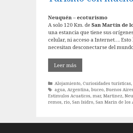
Neuquén – ecoturismo
A solo 120 Km. de
San Martín de l
una estancia que tiene sus orígenes
celular, ni acceso a Internet…. Esto
necesitan desconectarse del mundo
Leer más
Categorías
Alojamiento
,
Curiosidades turísticas
Etiquetas
agua
,
Argentina
,
buceo
,
Buenos Aire
Estimulos Acuaticos
,
mar
,
Martinez
,
Ne
remos
,
rio
,
San Isidro
,
San Marin de los