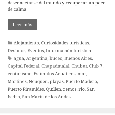
desconectarse del mundo y recuperar un poco
de calma.
Leer más
Categorías
Alojamiento
,
Curiosidades turísticas
,
Destinos
,
Eventos
,
Información turística
Etiquetas
agua
,
Argentina
,
buceo
,
Buenos Aires
,
Capital Federal
,
Chapadmalal
,
Chubut
,
Club 7
,
ecoturismo
,
Estimulos Acuaticos
,
mar
,
Martinez
,
Neuquen
,
playas
,
Puerto Madero
,
Puerto Piramides
,
Quillen
,
remos
,
rio
,
San
Isidro
,
San Marin de los Andes