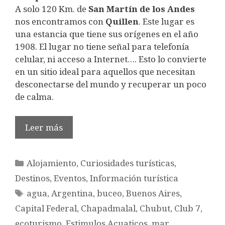
A solo 120 Km. de
San Martín de los Andes
nos encontramos con
Quillen
. Este lugar es
una estancia que tiene sus orígenes en el año
1908. El lugar no tiene señal para telefonía
celular, ni acceso a Internet…. Esto lo convierte
en un sitio ideal para aquellos que necesitan
desconectarse del mundo y recuperar un poco
de calma.
Leer más
Categorías
Alojamiento
,
Curiosidades turísticas
,
Destinos
,
Eventos
,
Información turística
Etiquetas
agua
,
Argentina
,
buceo
,
Buenos Aires
,
Capital Federal
,
Chapadmalal
,
Chubut
,
Club 7
,
ecoturismo
,
Estimulos Acuaticos
,
mar
,