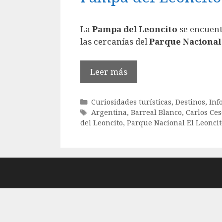
La
Pampa del Leoncito
se encuent
las cercanías del
Parque Nacional 
Leer más
Categorías
Curiosidades turísticas
,
Destinos
,
Inf
Etiquetas
Argentina
,
Barreal Blanco
,
Carlos Ces
del Leoncito
,
Parque Nacional El Leoncit