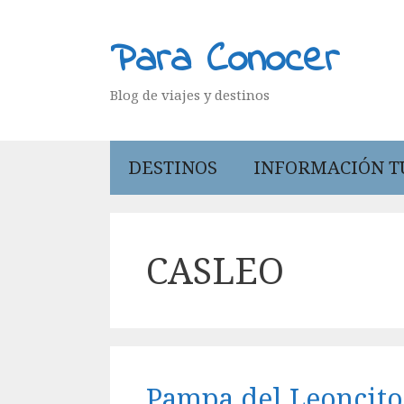
Saltar
al
Para Conocer
contenido
Blog de viajes y destinos
DESTINOS
INFORMACIÓN T
CASLEO
Pampa del Leoncito