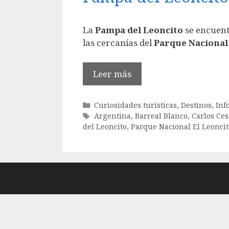
La
Pampa del Leoncito
se encuent
las cercanías del
Parque Nacional 
Leer más
Categorías
Curiosidades turísticas
,
Destinos
,
Inf
Etiquetas
Argentina
,
Barreal Blanco
,
Carlos Ces
del Leoncito
,
Parque Nacional El Leoncit