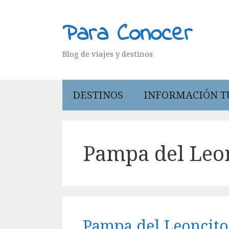
Saltar
al
Para Conocer
contenido
Blog de viajes y destinos
DESTINOS
INFORMACIÓN T
Pampa del Leo
Pampa del Leoncito