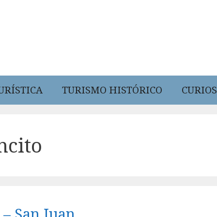
URÍSTICA
TURISMO HISTÓRICO
CURIOS
ncito
 – San Juan