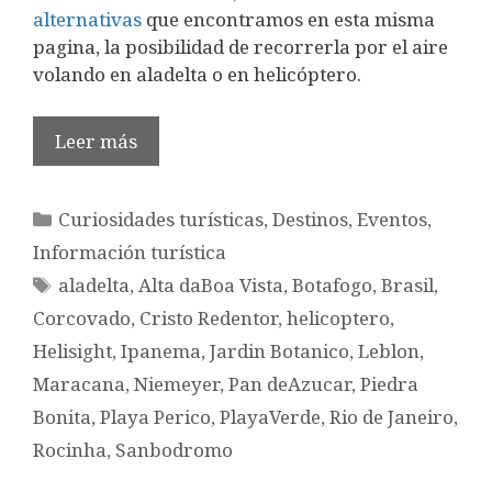
alternativas
que encontramos en esta misma
pagina, la posibilidad de recorrerla por el aire
volando en aladelta o en helicóptero.
Leer más
Categorías
Curiosidades turísticas
,
Destinos
,
Eventos
,
Información turística
Etiquetas
aladelta
,
Alta daBoa Vista
,
Botafogo
,
Brasil
,
Corcovado
,
Cristo Redentor
,
helicoptero
,
Helisight
,
Ipanema
,
Jardin Botanico
,
Leblon
,
Maracana
,
Niemeyer
,
Pan deAzucar
,
Piedra
Bonita
,
Playa Perico
,
PlayaVerde
,
Rio de Janeiro
,
Rocinha
,
Sanbodromo