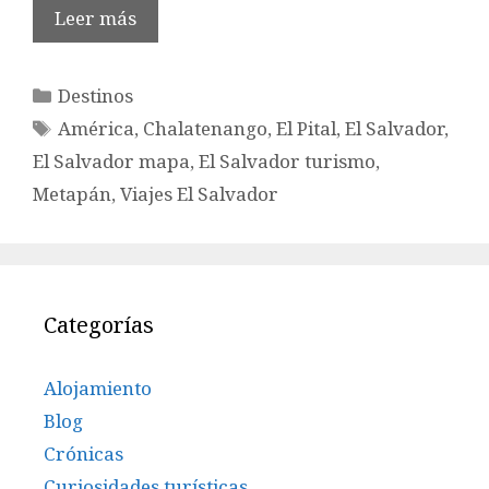
Leer más
Categorías
Destinos
Etiquetas
América
,
Chalatenango
,
El Pital
,
El Salvador
,
El Salvador mapa
,
El Salvador turismo
,
Metapán
,
Viajes El Salvador
Categorías
Alojamiento
Blog
Crónicas
Curiosidades turísticas