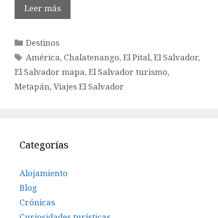
Leer más
Categorías
Destinos
Etiquetas
América
,
Chalatenango
,
El Pital
,
El Salvador
,
El Salvador mapa
,
El Salvador turismo
,
Metapán
,
Viajes El Salvador
Categorías
Alojamiento
Blog
Crónicas
Curiosidades turísticas