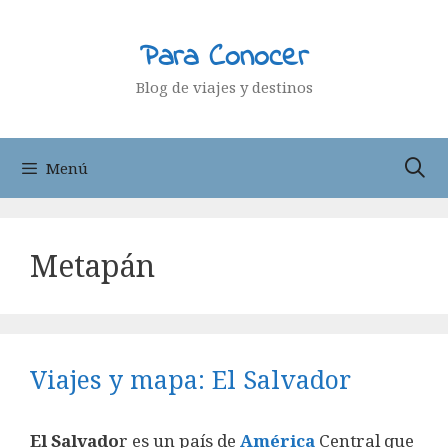
Saltar
al
Para Conocer
contenido
Blog de viajes y destinos
Menú
Metapán
Viajes y mapa: El Salvador
El Salvado
r es un país de
América
Central que