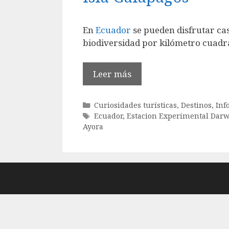
En
Ecuador
se pueden disfrutar cas
biodiversidad por kilómetro cuadra
Leer más
Categorías
Curiosidades turísticas
,
Destinos
,
Inf
Etiquetas
Ecuador
,
Estacion Experimental Dar
Ayora