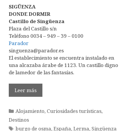
SIGÜENZA
DONDE DORMIR
Castillo de Singüenza
Plaza del Castillo s/n
Teléfono 0034 – 949 – 39 – 0100
Parador
singuenza@parador.es
El establecimiento se encuentra instalado en
una alcazaba árabe de 1123. Un castillo digno
de lamedor de las fantasías.
Leer más
Categorías
Alojamiento
,
Curiosidades turísticas
,
Destinos
Etiquetas
burgo de osma
,
España
,
Lerma
,
Singüenza