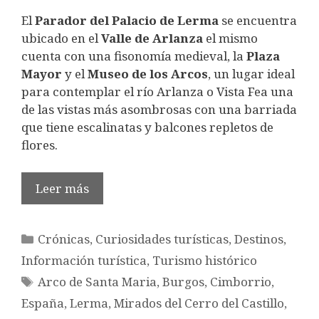
El
Parador del Palacio de Lerma
se encuentra
ubicado en el
Valle de Arlanza
el mismo
cuenta con una fisonomía medieval, la
Plaza
Mayor
y el
Museo de los Arcos
, un lugar ideal
para contemplar el río Arlanza o Vista Fea una
de las vistas más asombrosas con una barriada
que tiene escalinatas y balcones repletos de
flores.
Leer más
Categorías
Crónicas
,
Curiosidades turísticas
,
Destinos
,
Información turística
,
Turismo histórico
Etiquetas
Arco de Santa Maria
,
Burgos
,
Cimborrio
,
España
,
Lerma
,
Mirados del Cerro del Castillo
,