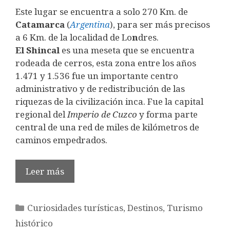
Este lugar se encuentra a solo 270 Km. de
Catamarca
(
Argentina
), para ser más precisos
a 6 Km. de la localidad de Lo
n
dres.
El Shincal
es una meseta que se encuentra
rodeada de cerros, esta zona entre los años
1.471 y 1.536 fue un importante centro
administrativo y de redistribución de las
riquezas de la civilización inca. Fue la capital
regional del
Imperio de Cuzco
y forma parte
central de una red de miles de kilómetros de
caminos empedrados.
Leer más
Categorías
Curiosidades turísticas
,
Destinos
,
Turismo
histórico