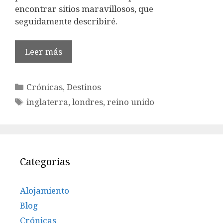
encontrar sitios maravillosos, que
seguidamente describiré.
Leer más
Categorías
Crónicas
,
Destinos
Etiquetas
inglaterra
,
londres
,
reino unido
Categorías
Alojamiento
Blog
Crónicas