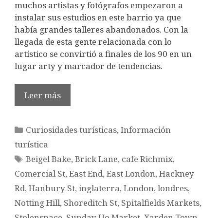
muchos artistas y fotógrafos empezaron a
instalar sus estudios en este barrio ya que
había grandes talleres abandonados. Con la
llegada de esta gente relacionada con lo
artístico se convirtió a finales de los 90 en un
lugar arty y marcador de tendencias.
Leer más
Categorías
Curiosidades turísticas
,
Información
turística
Etiquetas
Beigel Bake
,
Brick Lane
,
cafe Richmix
,
Comercial St
,
East End
,
East London
,
Hackney
Rd
,
Hanbury St
,
inglaterra
,
London
,
londres
,
Notting Hill
,
Shoreditch St
,
Spitalfields Markets
,
Stolenspace
,
Sunday Uo Market
,
Xarden Town