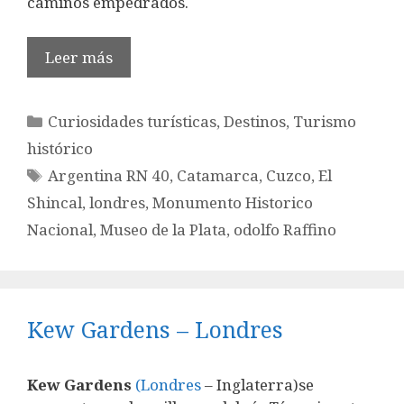
caminos empedrados.
Leer más
Categorías
Curiosidades turísticas
,
Destinos
,
Turismo
histórico
Etiquetas
Argentina RN 40
,
Catamarca
,
Cuzco
,
El
Shincal
,
londres
,
Monumento Historico
Nacional
,
Museo de la Plata
,
odolfo Raffino
Kew Gardens – Londres
Kew Gardens
(Londres
– Inglaterra)se