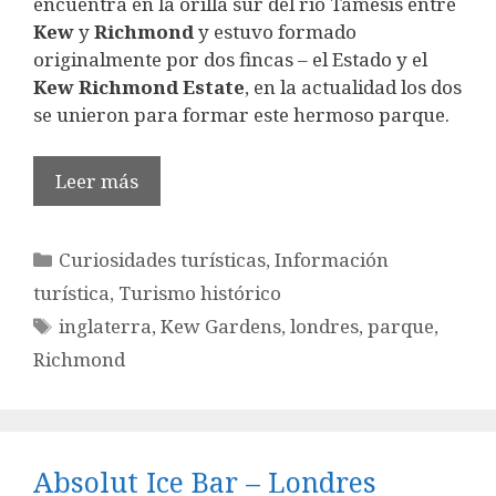
encuentra en la orilla sur del río Támesis entre
Kew
y
Richmond
y estuvo formado
originalmente por dos fincas – el Estado y el
Kew Richmond Estate
, en la actualidad los dos
se unieron para formar este hermoso parque.
Leer más
Categorías
Curiosidades turísticas
,
Información
turística
,
Turismo histórico
Etiquetas
inglaterra
,
Kew Gardens
,
londres
,
parque
,
Richmond
Absolut Ice Bar – Londres