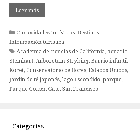
Leer más
Categorías
Curiosidades turísticas
,
Destinos
,
Información turística
Etiquetas
Academia de ciencias de California
,
acuario
Steinhart
,
Arboretum Strybing
,
Barrio infantil
Koret
,
Conservatorio de flores
,
Estados Unidos
,
Jardín de té japonés
,
lago Escondido
,
parque
,
Parque Golden Gate
,
San Francisco
Categorías