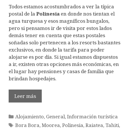
Todos estamos acostumbrados a ver la típica
postal de la
Polinesia
en donde nos tientan el
agua turquesa y esos magníficos bungalos,
pero si pensamos ir de visita por estos lados
demás tener en cuenta que estas postales
soñadas solo pertenecen a los resorts bastantes
exclusivos, en donde la tarifa para poder
alojarse es por día. Si igual estamos dispuestos
a ir, existen otras opciones más económicas, en
el lugar hay pensiones y casas de familia que
brindan hospedajes.
Leer más
Categorías
Alojamiento
,
General
,
Información turística
Etiquetas
Bora Bora
,
Moorea
,
Polinesia
,
Raiatea
,
Tahiti
,