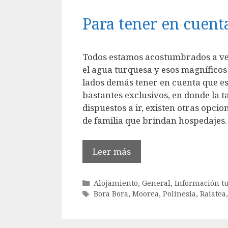
Para tener en cuenta
Todos estamos acostumbrados a ver 
el agua turquesa y esos magníficos 
lados demás tener en cuenta que es
bastantes exclusivos, en donde la t
dispuestos a ir, existen otras opci
de familia que brindan hospedajes.
Leer más
Categorías
Alojamiento
,
General
,
Información tu
Etiquetas
Bora Bora
,
Moorea
,
Polinesia
,
Raiatea