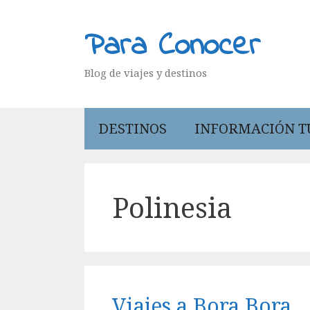
Saltar
al
Para Conocer
contenido
Blog de viajes y destinos
DESTINOS
INFORMACIÓN T
Polinesia
Viajes a Bora Bora