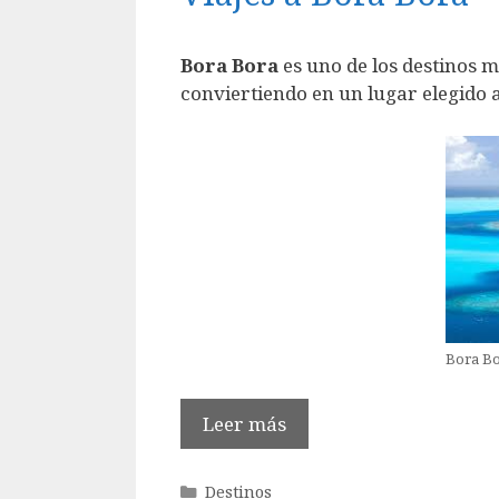
Bora Bora
es uno de los destinos m
conviertiendo en un lugar elegido 
Bora B
Leer más
Categorías
Destinos