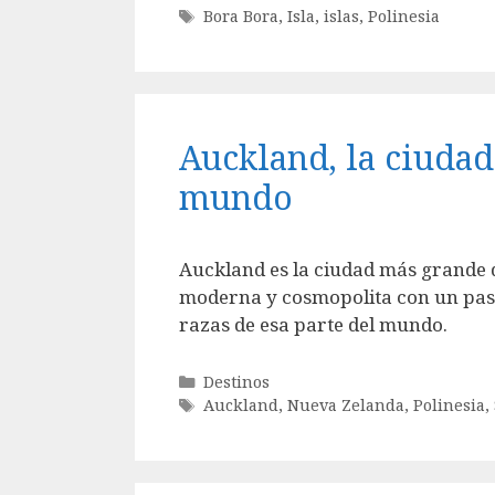
Etiquetas
Bora Bora
,
Isla
,
islas
,
Polinesia
Auckland, la ciudad
mundo
Auckland es la ciudad más grande 
moderna y cosmopolita con un pasa
razas de esa parte del mundo.
Categorías
Destinos
Etiquetas
Auckland
,
Nueva Zelanda
,
Polinesia
,