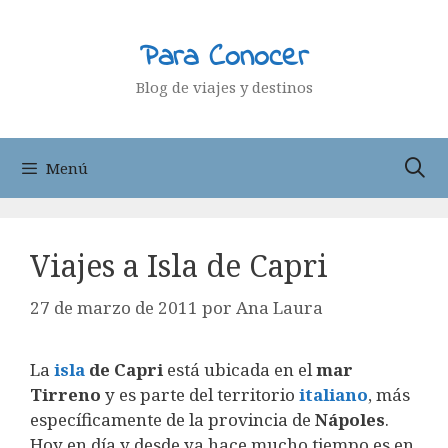
Saltar
al
Para Conocer
contenido
Blog de viajes y destinos
Menú
Viajes a Isla de Capri
27 de marzo de 2011
por
Ana Laura
La
isla
de Capri
está ubicada en el
mar
Tirreno
y es parte del territorio
italiano
, más
específicamente de la provincia de
Nápoles
.
Hoy en día y desde ya hace mucho tiempo es en