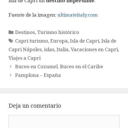
isla de Capri un
destino imperdible
.
Fuente de la imagen:
ultimateitaly.com
Categorías
Destinos
,
Turismo histórico
Etiquetas
Capri turismo
,
Europa
,
Isla de Capri
,
Isla de
Capri Nápoles
,
islas
,
Italia
,
Vacaciones en Capri
,
Viajes a Capri
Buceo en Cozumel. Buceo en el Caribe
Pamplona – España
Deja un comentario
Comentario