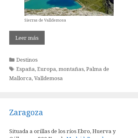
Sierras de Valldemosa
Leer más
Categorías
Destinos
Etiquetas
España
,
Europa
,
montañas
,
Palma de
Mallorca
,
Valldemosa
Zaragoza
Situada a orillas de los ríos Ebro, Huerva y