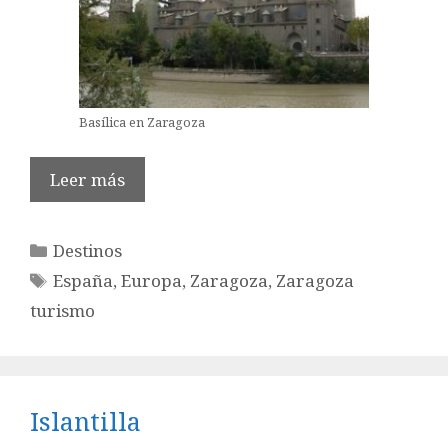
Basílica en Zaragoza
Leer más
Categorías
Destinos
Etiquetas
España
,
Europa
,
Zaragoza
,
Zaragoza
turismo
Islantilla