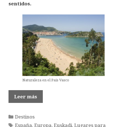
sentidos.
Naturaleza en el Pais Vasco
Leer más
Categorías
Destinos
Etiquetas
España
,
Europa
,
Euskadi
,
Lugares para