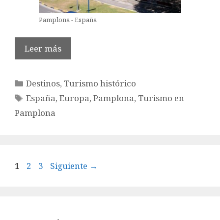
Pamplona - España
Leer más
Categorías
Destinos
,
Turismo histórico
Etiquetas
España
,
Europa
,
Pamplona
,
Turismo en
Pamplona
Página
Página
Página
1
2
3
Siguiente
→