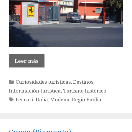
Leer más
Categorías
Curiosidades turísticas
,
Destinos
,
Información turística
,
Turismo histórico
Etiquetas
Ferrari
,
Italia
,
Modena
,
Regio Emilia