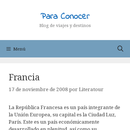
Saltar
al
Para Conocer
contenido
Blog de viajes y destinos
Menú
Francia
17 de noviembre de 2008
por
Literatour
La República Francesa es un país integrante de
la Unión Europea, su capital es la Ciudad Luz,
París. Este es un país económicamente
desarrollado en plenitud, así como su