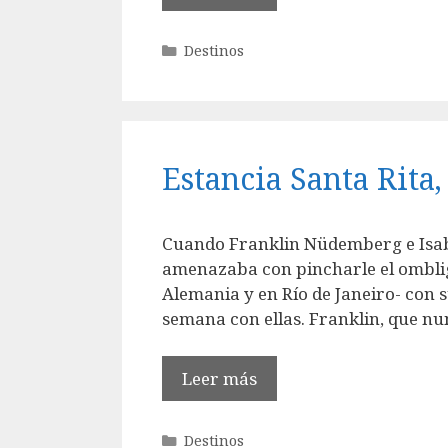
Categorías
Destinos
Estancia Santa Rita
Cuando Franklin Nüdemberg e Isabe
amenazaba con pincharle el ombligo
Alemania y en Río de Janeiro- con s
semana con ellas. Franklin, que nu
Leer más
Categorías
Destinos