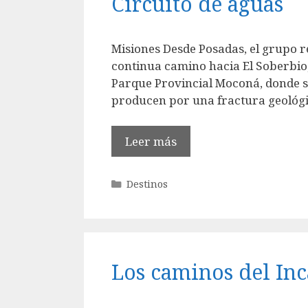
Circuito de aguas
Misiones Desde Posadas, el grupo re
continua camino hacia El Soberbio
Parque Provincial Moconá, donde s
producen por una fractura geológi
Leer más
Categorías
Destinos
Los caminos del Inc