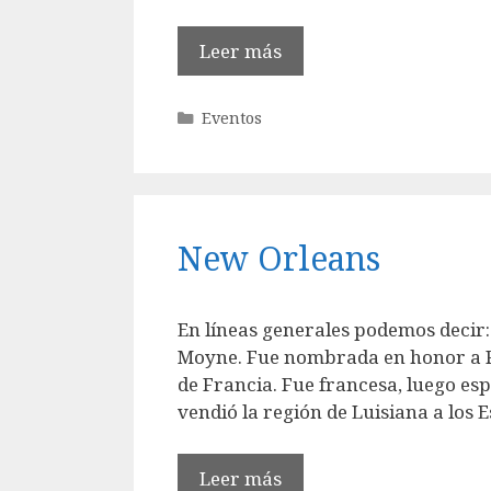
Leer más
Categorías
Eventos
New Orleans
En líneas generales podemos decir
Moyne. Fue nombrada en honor a Fe
de Francia. Fue francesa, luego es
vendió la región de Luisiana a los
Leer más