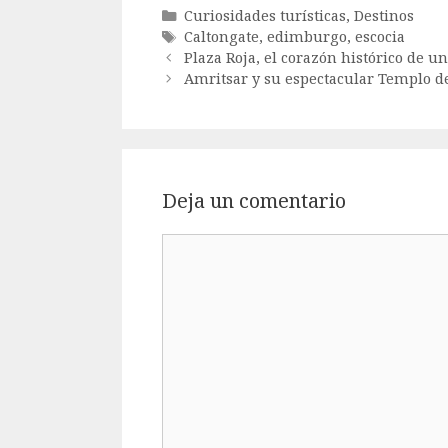
Categorías
Curiosidades turísticas
,
Destinos
Etiquetas
Caltongate
,
edimburgo
,
escocia
Plaza Roja, el corazón histórico de u
Amritsar y su espectacular Templo d
Deja un comentario
Comentario