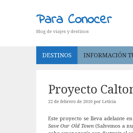
Saltar
al
Para Conocer
contenido
Blog de viajes y destinos
DESTINOS
INFORMACIÓN T
Proyecto Calto
22 de febrero de 2010
por
Leticia
Este proyecto se lleva adelante e
Save Our Old Town
(Salvemos a nue