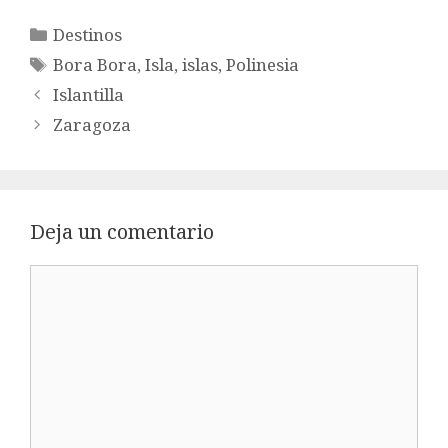
Categorías
Destinos
Etiquetas
Bora Bora
,
Isla
,
islas
,
Polinesia
Islantilla
Zaragoza
Deja un comentario
Comentario