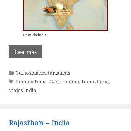
Comida india
Leer más
Categorías
Curiosidades turísticas
Etiquetas
Comida India
,
Gastronomía India
,
India
,
Viajes India
Rajasthán – India