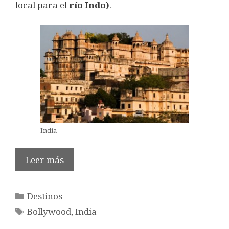
local para el
río Indo)
.
India
Leer más
Categorías
Destinos
Etiquetas
Bollywood
,
India