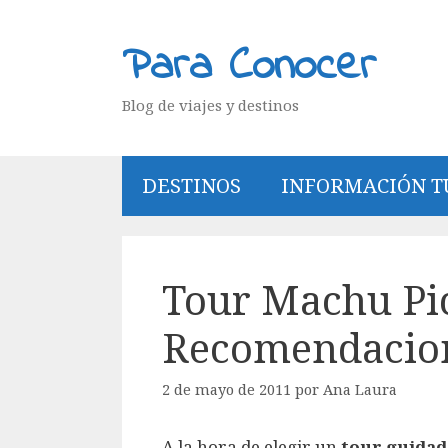
Saltar
al
Para Conocer
contenido
Blog de viajes y destinos
DESTINOS
INFORMACIÓN T
Tour Machu Pi
Recomendacio
2 de mayo de 2011
por
Ana Laura
A la hora de elegir un
tour guidad