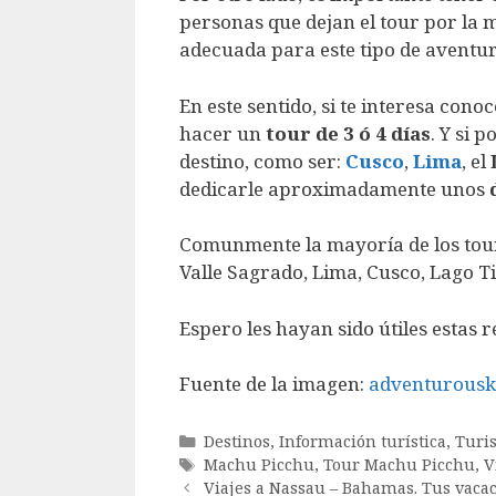
personas que dejan el tour por la mi
adecuada para este tipo de aventur
En este sentido, si te interesa co
hacer un
tour de 3 ó 4 días
. Y si 
destino, como ser:
Cusco
,
Lima
, el
dedicarle aproximadamente unos
Comunmente la mayoría de los tours
Valle Sagrado, Lima, Cusco, Lago Ti
Espero les hayan sido útiles estas
Fuente de la imagen:
adventurousk
Categorías
Destinos
,
Información turística
,
Turi
Etiquetas
Machu Picchu
,
Tour Machu Picchu
,
V
Viajes a Nassau – Bahamas. Tus vaca