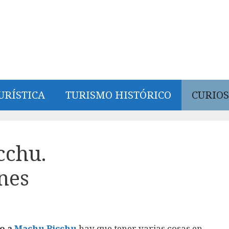
URÍSTICA
TURISMO HISTÓRICO
CURIOS
cchu.
nes
o a
Machu Picchu
hay que tener varias cosas en