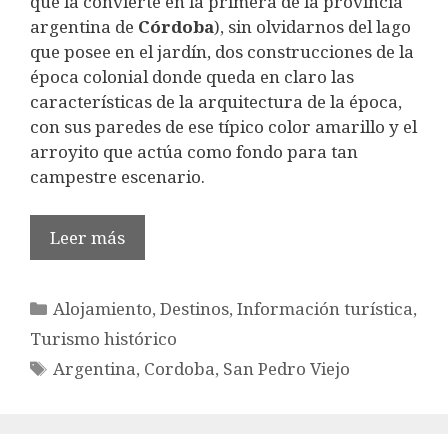
que la convierte en la primera de la provincia
argentina de
Córdoba
), sin olvidarnos del lago
que posee en el jardín, dos construcciones de la
época colonial donde queda en claro las
características de la arquitectura de la época,
con sus paredes de ese típico color amarillo y el
arroyito que actúa como fondo para tan
campestre escenario.
Leer más
Categorías
Alojamiento
,
Destinos
,
Información turística
,
Turismo histórico
Etiquetas
Argentina
,
Cordoba
,
San Pedro Viejo