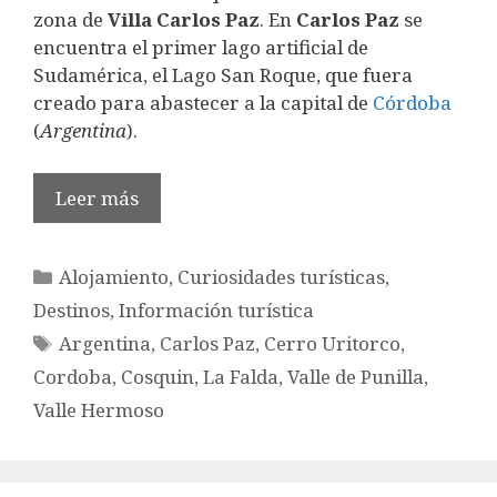
zona de
Villa Carlos Paz
. En
Carlos Paz
se
encuentra el primer lago artificial de
Sudamérica, el Lago San Roque, que fuera
creado para abastecer a la capital de
Córdoba
(
Argentina
).
Leer más
Categorías
Alojamiento
,
Curiosidades turísticas
,
Destinos
,
Información turística
Etiquetas
Argentina
,
Carlos Paz
,
Cerro Uritorco
,
Cordoba
,
Cosquin
,
La Falda
,
Valle de Punilla
,
Valle Hermoso