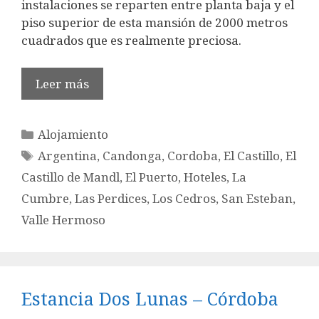
instalaciones se reparten entre planta baja y el
piso superior de esta mansión de 2000 metros
cuadrados que es realmente preciosa.
Leer más
Categorías
Alojamiento
Etiquetas
Argentina
,
Candonga
,
Cordoba
,
El Castillo
,
El
Castillo de Mandl
,
El Puerto
,
Hoteles
,
La
Cumbre
,
Las Perdices
,
Los Cedros
,
San Esteban
,
Valle Hermoso
Estancia Dos Lunas – Córdoba