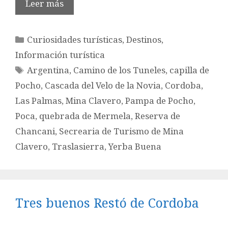
Leer más
Categorías
Curiosidades turísticas
,
Destinos
,
Información turística
Etiquetas
Argentina
,
Camino de los Tuneles
,
capilla de
Pocho
,
Cascada del Velo de la Novia
,
Cordoba
,
Las Palmas
,
Mina Clavero
,
Pampa de Pocho
,
Poca
,
quebrada de Mermela
,
Reserva de
Chancani
,
Secrearia de Turismo de Mina
Clavero
,
Traslasierra
,
Yerba Buena
Tres buenos Restó de Cordoba