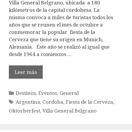
Villa General Belgrano, ubicada a 180
kilómetros de la capital cordobesa. La
misma convoca a miles de turistas todos los
años que se reunen el mes de octubre a
conmemorar la popular fiesta de la
Cerveza que tiene su origen en Munich,
Alemania. Este año se realizó al igual que
desde 1964 a comienzos …
Leer más
Categorías
Destinos
,
Eventos
,
General
Etiquetas
Argentina
,
Cordoba
,
Fiesta de la Cerveza
,
Oktorberfest
,
Villa General Belgrano