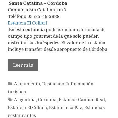
Santa Catalina – Córdoba
Camino a Sta Catalina km 7
Teléfono 03525-46-5888
Estancia El Colibrí
En esta
estancia
podrás encontrar cocina de
campo tipo gourmet de la que solo pueden
disfrutar sus huéspedes. El valor de la estadía
incluye transfer desde aeropuerto de Córdoba.
Leer más
Categorías
Alojamiento
,
Destacado
,
Información
turística
Etiquetas
Argentina
,
Cordoba
,
Estancia Camino Real
,
Estancia El Colibri
,
Estancia La Paz
,
Estancias
,
restaurantes