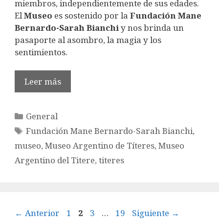
miembros, independientemente de sus edades.
El
Museo
es sostenido por la
Fundación Mane
Bernardo-Sarah Bianchi
y nos brinda un
pasaporte al asombro, la magia y los
sentimientos.
Leer más
Categorías
General
Etiquetas
Fundación Mane Bernardo-Sarah Bianchi
,
museo
,
Museo Argentino de Títeres
,
Museo
Argentino del Titere
,
titeres
Página
Página
Página
Página
←
Anterior
1
2
3
…
19
Siguiente
→