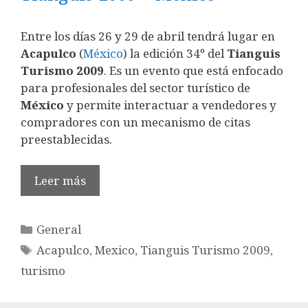
Entre los días 26 y 29 de abril tendrá lugar en
Acapulco
(
México
) la edición 34º del
Tianguis
Turismo 2009
. Es un evento que está enfocado
para profesionales del sector turístico de
México
y permite interactuar a vendedores y
compradores con un mecanismo de citas
preestablecidas.
Leer más
Categorías
General
Etiquetas
Acapulco
,
Mexico
,
Tianguis Turismo 2009
,
turismo