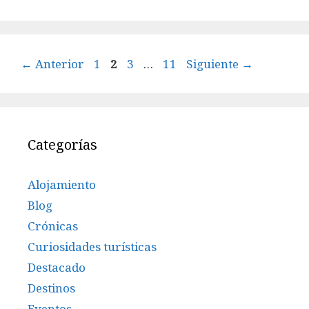
Página
Página
Página
Página
←
Anterior
1
2
3
…
11
Siguiente
→
Categorías
Alojamiento
Blog
Crónicas
Curiosidades turísticas
Destacado
Destinos
Eventos