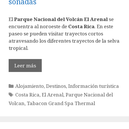
soñadas
El
Parque Nacional del Volcán El Arenal
se
encuentra al noroeste de
Costa Rica
. En este
paseo se pueden visitar trayectos cortos
atravesando los diferentes trayectos de la selva
tropical.
Leer más
Categorías
Alojamiento
,
Destinos
,
Información turística
Etiquetas
Costa Rica
,
El Arenal
,
Parque Nacional del
Volcan
,
Tabacon Grand Spa Thermal