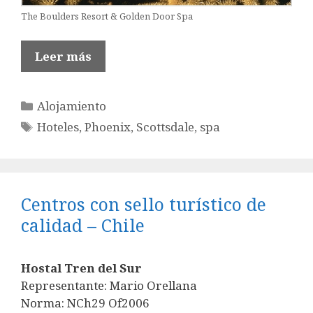
The Boulders Resort & Golden Door Spa
Leer más
Categorías
Alojamiento
Etiquetas
Hoteles
,
Phoenix
,
Scottsdale
,
spa
Centros con sello turístico de
calidad – Chile
Hostal Tren del Sur
Representante: Mario Orellana
Norma: NCh29 Of2006