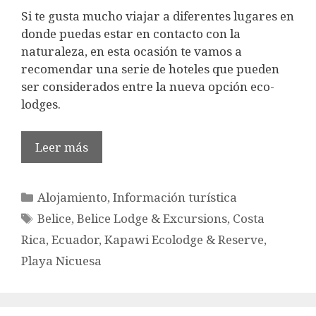
Si te gusta mucho viajar a diferentes lugares en
donde puedas estar en contacto con la
naturaleza, en esta ocasión te vamos a
recomendar una serie de hoteles que pueden
ser considerados entre la nueva opción eco-
lodges.
Leer más
Categorías
Alojamiento
,
Información turística
Etiquetas
Belice
,
Belice Lodge & Excursions
,
Costa
Rica
,
Ecuador
,
Kapawi Ecolodge & Reserve
,
Playa Nicuesa